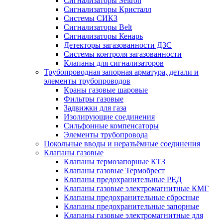
Сигнализаторы Seitron
Сигнализаторы Кристалл
Системы СИКЗ
Сигнализаторы Belt
Сигнализаторы Кенарь
Детекторы загазованности ДЗС
Системы контроля загазованности
Клапаны для сигнализаторов
Трубопроводная запорная арматура, детали и
элементы трубопроводов
Краны газовые шаровые
Фильтры газовые
Задвижки для газа
Изолирующие соединения
Сильфонные компенсаторы
Элементы трубопровода
Цокольные вводы и неразъёмные соединения
Клапаны газовые
Клапаны термозапорные КТЗ
Клапаны газовые Термобрест
Клапаны предохранительные РЕД
Клапаны газовые электромагнитные КМГ
Клапаны предохранительные сбросные
Клапаны предохранительные запорные
Клапаны газовые электромагнитные для