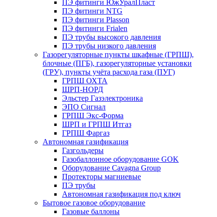
ПЭ фитинги ЮжУралПласт
ПЭ фитинги NTG
ПЭ фитинги Plasson
ПЭ фитинги Frialen
ПЭ трубы высокого давления
ПЭ трубы низкого давления
Газорегуляторные пункты шкафные (ГРПШ),
блочные (ПГБ), газорегуляторные установки
(ГРУ), пункты учёта расхода газа (ПУГ)
ГРПШ ОХТА
ШРП-НОРД
Эльстер Газэлектроника
ЭПО Сигнал
ГРПШ Экс-Форма
ШРП и ГРПШ Итгаз
ГРПШ Фаргаз
Автономная газификация
Газгольдеры
Газобаллонное оборудование GOK
Оборудование Cavagna Group
Протекторы магниевые
ПЭ трубы
Автономная газификация под ключ
Бытовое газовое оборудование
Газовые баллоны