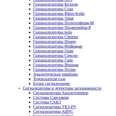
Газоанализаторы Колион
Газоанализаторы Сеан
Газоанализаторы Riken Keiki
Газоанализаторы Altair
Газоанализаторы Политехформ-М
Газоанализаторы Промприбор-Р
Газоанализаторы testo
Газоанализаторы Chemist
Газоанализаторы Drager
Газоанализаторы Инфракар
Газоанализаторы Гиам
Газоанализаторы Сенсон
Газоанализаторы Ганк
Газоанализаторы Инкрам
Газоанализаторы Полар
Аналитические приборы
Течеискатели газа
Блоки сигнализации
Сигнализаторы и детекторы загазованности
Сигнализаторы Аналитприбор
Системы Саргазком
Системы САКЗ
Сигнализаторы УКЗ-РУ
Сигнализаторы АВУС