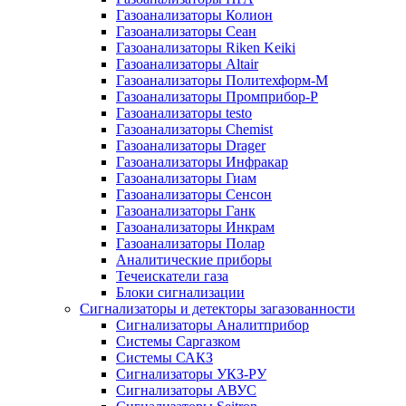
Газоанализаторы Колион
Газоанализаторы Сеан
Газоанализаторы Riken Keiki
Газоанализаторы Altair
Газоанализаторы Политехформ-М
Газоанализаторы Промприбор-Р
Газоанализаторы testo
Газоанализаторы Chemist
Газоанализаторы Drager
Газоанализаторы Инфракар
Газоанализаторы Гиам
Газоанализаторы Сенсон
Газоанализаторы Ганк
Газоанализаторы Инкрам
Газоанализаторы Полар
Аналитические приборы
Течеискатели газа
Блоки сигнализации
Сигнализаторы и детекторы загазованности
Сигнализаторы Аналитприбор
Системы Саргазком
Системы САКЗ
Сигнализаторы УКЗ-РУ
Сигнализаторы АВУС