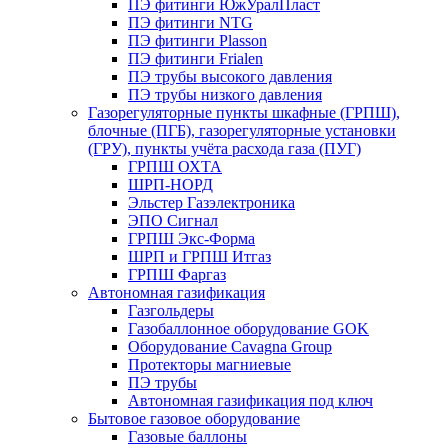
ПЭ фитинги ЮжУралПласт
ПЭ фитинги NTG
ПЭ фитинги Plasson
ПЭ фитинги Frialen
ПЭ трубы высокого давления
ПЭ трубы низкого давления
Газорегуляторные пункты шкафные (ГРПШ),
блочные (ПГБ), газорегуляторные установки
(ГРУ), пункты учёта расхода газа (ПУГ)
ГРПШ ОХТА
ШРП-НОРД
Эльстер Газэлектроника
ЭПО Сигнал
ГРПШ Экс-Форма
ШРП и ГРПШ Итгаз
ГРПШ Фаргаз
Автономная газификация
Газгольдеры
Газобаллонное оборудование GOK
Оборудование Cavagna Group
Протекторы магниевые
ПЭ трубы
Автономная газификация под ключ
Бытовое газовое оборудование
Газовые баллоны