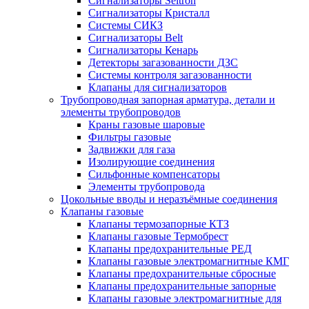
Сигнализаторы Seitron
Сигнализаторы Кристалл
Системы СИКЗ
Сигнализаторы Belt
Сигнализаторы Кенарь
Детекторы загазованности ДЗС
Системы контроля загазованности
Клапаны для сигнализаторов
Трубопроводная запорная арматура, детали и
элементы трубопроводов
Краны газовые шаровые
Фильтры газовые
Задвижки для газа
Изолирующие соединения
Сильфонные компенсаторы
Элементы трубопровода
Цокольные вводы и неразъёмные соединения
Клапаны газовые
Клапаны термозапорные КТЗ
Клапаны газовые Термобрест
Клапаны предохранительные РЕД
Клапаны газовые электромагнитные КМГ
Клапаны предохранительные сбросные
Клапаны предохранительные запорные
Клапаны газовые электромагнитные для